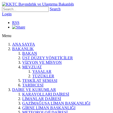
Search
Login
RSS
Menu
ANA SAYFA
BAKANLIK
BAKAN
ÜST DÜZEY YÖNETİCİLER
VİZYON VE MİSYON
MEVZUAT
YASALAR
TÜZÜKLER
TEŞKİLAT ŞEMASI
TARİHÇESİ
DAİRE VE KURUMLAR
KARAYOLLARI DAİRESİ
LİMANLAR DAİRESİ
GAZİMAĞUSA LİMAN BAŞKANLIĞI
GİRNE LİMAN BAŞKANLIĞI
METEOROLOJİ DAİRESİ