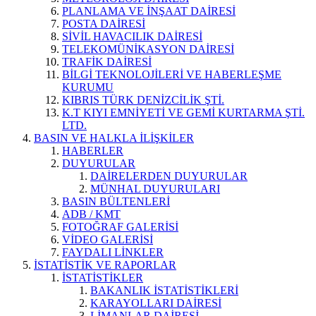
PLANLAMA VE İNŞAAT DAİRESİ
POSTA DAİRESİ
SİVİL HAVACILIK DAİRESİ
TELEKOMÜNİKASYON DAİRESİ
TRAFİK DAİRESİ
BİLGİ TEKNOLOJİLERİ VE HABERLEŞME
KURUMU
KIBRIS TÜRK DENİZCİLİK ŞTİ.
K.T KIYI EMNİYETİ VE GEMİ KURTARMA ŞTİ.
LTD.
BASIN VE HALKLA İLİŞKİLER
HABERLER
DUYURULAR
DAİRELERDEN DUYURULAR
MÜNHAL DUYURULARI
BASIN BÜLTENLERİ
ADB / KMT
FOTOĞRAF GALERİSİ
VİDEO GALERİSİ
FAYDALI LİNKLER
İSTATİSTİK VE RAPORLAR
İSTATİSTİKLER
BAKANLIK İSTATİSTİKLERİ
KARAYOLLARI DAİRESİ
LİMANLAR DAİRESİ