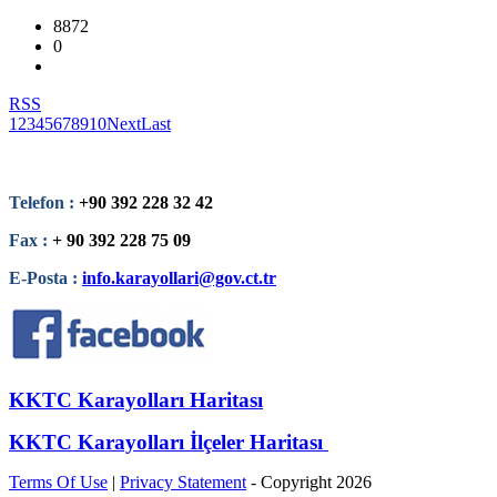
8872
0
RSS
1
2
3
4
5
6
7
8
9
10
Next
Last
Telefon :
+90 392 228 32 42
Fax :
+ 90 392 228 75 09
E-Posta :
info.karayollari@gov.ct.tr
KKTC Karayolları Haritası
KKTC Karayolları İlçeler Haritası
Terms Of Use
|
Privacy Statement
-
Copyright 2026