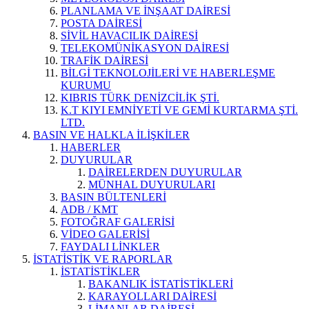
PLANLAMA VE İNŞAAT DAİRESİ
POSTA DAİRESİ
SİVİL HAVACILIK DAİRESİ
TELEKOMÜNİKASYON DAİRESİ
TRAFİK DAİRESİ
BİLGİ TEKNOLOJİLERİ VE HABERLEŞME
KURUMU
KIBRIS TÜRK DENİZCİLİK ŞTİ.
K.T KIYI EMNİYETİ VE GEMİ KURTARMA ŞTİ.
LTD.
BASIN VE HALKLA İLİŞKİLER
HABERLER
DUYURULAR
DAİRELERDEN DUYURULAR
MÜNHAL DUYURULARI
BASIN BÜLTENLERİ
ADB / KMT
FOTOĞRAF GALERİSİ
VİDEO GALERİSİ
FAYDALI LİNKLER
İSTATİSTİK VE RAPORLAR
İSTATİSTİKLER
BAKANLIK İSTATİSTİKLERİ
KARAYOLLARI DAİRESİ
LİMANLAR DAİRESİ