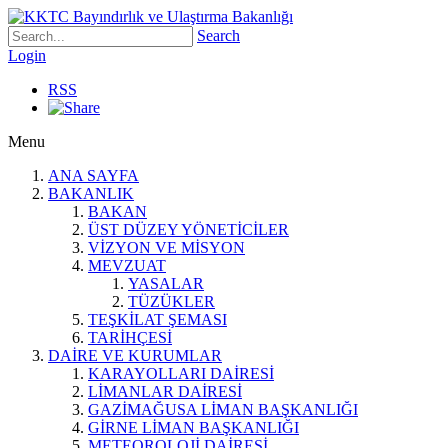
Search
Login
RSS
Menu
ANA SAYFA
BAKANLIK
BAKAN
ÜST DÜZEY YÖNETİCİLER
VİZYON VE MİSYON
MEVZUAT
YASALAR
TÜZÜKLER
TEŞKİLAT ŞEMASI
TARİHÇESİ
DAİRE VE KURUMLAR
KARAYOLLARI DAİRESİ
LİMANLAR DAİRESİ
GAZİMAĞUSA LİMAN BAŞKANLIĞI
GİRNE LİMAN BAŞKANLIĞI
METEOROLOJİ DAİRESİ