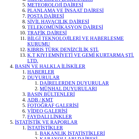
METEOROLOJİ DAİRESİ
PLANLAMA VE İNŞAAT DAİRESİ
POSTA DAİRESİ
SİVİL HAVACILIK DAİRESİ
TELEKOMÜNİKASYON DAİRESİ
TRAFİK DAİRESİ
BİLGİ TEKNOLOJİLERİ VE HABERLEŞME
KURUMU
KIBRIS TÜRK DENİZCİLİK ŞTİ.
K.T KIYI EMNİYETİ VE GEMİ KURTARMA ŞTİ.
LTD.
BASIN VE HALKLA İLİŞKİLER
HABERLER
DUYURULAR
DAİRELERDEN DUYURULAR
MÜNHAL DUYURULARI
BASIN BÜLTENLERİ
ADB / KMT
FOTOĞRAF GALERİSİ
VİDEO GALERİSİ
FAYDALI LİNKLER
İSTATİSTİK VE RAPORLAR
İSTATİSTİKLER
BAKANLIK İSTATİSTİKLERİ
KARAYOLLARI DAİRESİ