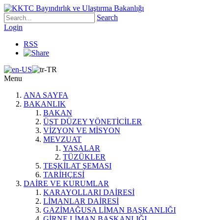
Search
Login
RSS
Menu
ANA SAYFA
BAKANLIK
BAKAN
ÜST DÜZEY YÖNETİCİLER
VİZYON VE MİSYON
MEVZUAT
YASALAR
TÜZÜKLER
TEŞKİLAT ŞEMASI
TARİHÇESİ
DAİRE VE KURUMLAR
KARAYOLLARI DAİRESİ
LİMANLAR DAİRESİ
GAZİMAĞUSA LİMAN BAŞKANLIĞI
GİRNE LİMAN BAŞKANLIĞI